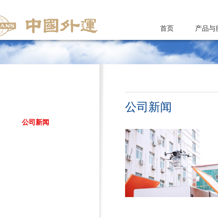
首页
产品与
公司新闻
公司新闻